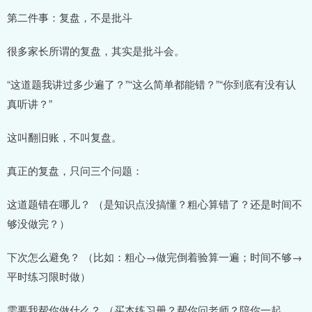
第二件事：复盘，不是批斗
很多家长所谓的复盘，其实是批斗会。
“这道题我讲过多少遍了？”“这么简单都能错？”“你到底有没有认
真听讲？”
这叫翻旧账，不叫复盘。
真正的复盘，只问三个问题：
这道题错在哪儿？ （是知识点没搞懂？粗心算错了？还是时间不
够没做完？）
下次怎么避免？ （比如：粗心→做完倒着验算一遍；时间不够→
平时练习限时做）
需要我帮你做什么？ （买本练习册？帮你问老师？陪你一起