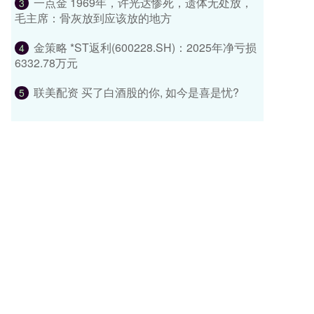
一点金 1969年，许光达惨死，遗体无处放，
3
毛主席：骨灰放到应该放的地方
金策略 *ST返利(600228.SH)：2025年净亏损
4
6332.78万元
联美配资 买了白酒股的你, 如今是喜是忧?
5