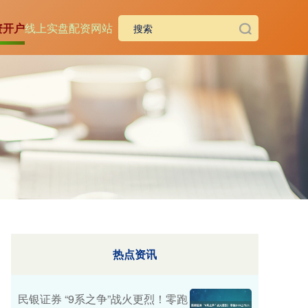
资开户
线上实盘配资网站
热点资讯
民银证券 “9系之争”战火更烈！零跑