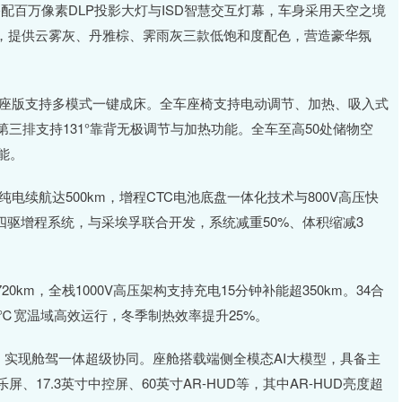
”搭配百万像素DLP投影大灯与ISD智慧交互灯幕，车身采用天空之境
，提供云雾灰、丹雅棕、霁雨灰三款低饱和度配色，营造豪华氛
，七座版支持多模式一键成床。全车座椅支持电动调节、加热、吸入式
第三排支持131°靠背无极调节与加热功能。全车至高50处储物空
能。
C纯电续航达500km，增程CTC电池底盘一体化技术与800V高压快
机四驱增程系统，与采埃孚联合开发，系统减重50%、体积缩减3
20km，全栈1000V高压架构支持充电15分钟补能超350km。34合
5℃宽温域高效运行，冬季制热效率提升25%。
OPS，实现舱驾一体超级协同。座舱搭载端侧全模态AI大模型，具备主
、17.3英寸中控屏、60英寸AR-HUD等，其中AR-HUD亮度超