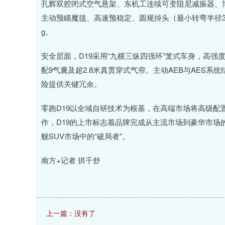
孔辉双腔闭式空气悬架、东机工连续可变阻尼减振器、博世
主动预瞄魔毯、高速预稳定、圆规掉头（最小转弯半径3.6
g。
安全层面，D19采用“九横三纵四强环”笼式车身，高强度
配9气囊及超2.8米真贯穿式气帘。主动AEB与AES系
险提供关键冗余。
零跑D19以全域自研技术为根基，在高端市场将高级配
作，D19的上市标志着品牌完成从主流市场到豪华市场的
舰SUV市场中的“破局者”。
南方+记者 拱千舒
上一篇：没有了