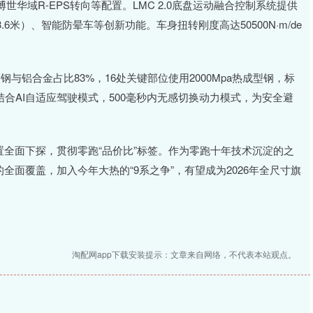
华域R-EPS转向等配置。LMC 2.0底盘运动融合控制系统提供
米）、智能防晕车等创新功能。车身扭转刚度高达50500N·m/de
钢与铝合金占比83%，16处关键部位使用2000Mpa热成型钢，标
统结合AI自适应驾驶模式，500毫秒内无感切换动力模式，为安全避
置全面下探，贯彻零跑“品价比”标签。作为零跑十年技术沉淀的之
全面覆盖，加入今年大热的“9系之争”，有望成为2026年全尺寸旗
淘配网app下载安装提示：文章来自网络，不代表本站观点。