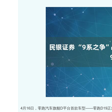
4月16日，零跑汽车旗舰D平台首款车型——零跑D19正式