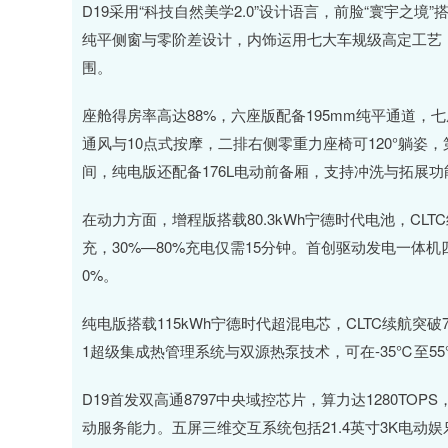
D19采用“科技自然美学2.0”设计语言，前脸“寰宇之境
纯平侧窗与零阶差设计，内饰运用七大车规级高定工艺
围。
座舱得房率高达88%，六座版配备195mm纯平通道
通风与10点式按摩，二排右侧零重力座椅可120°躺姿，
间，纯电版还配备176L电动前备厢，支持冲洗与拓展功
在动力方面，增程版搭载80.3kWh宁德时代电池，CLT
充，30%—80%充电仅需15分钟。首创驱动发电一体
0%。
纯电版搭载115kWh宁德时代超混电芯，CLTC续航突破7
1超级集成热管理系统与双源热泵技术，可在-35℃至5
D19首发双高通8797中央域控芯片，算力达1280T
动服务能力。五屏三维交互系统包括21.4英寸3K电动娱乐屏