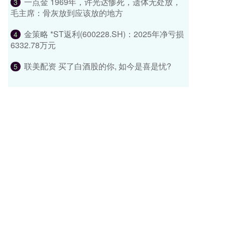
一点金 1969年，许光达惨死，遗体无处放，
3
毛主席：骨灰放到应该放的地方
金策略 *ST返利(600228.SH)：2025年净亏损
4
6332.78万元
联美配资 买了白酒股的你, 如今是喜是忧?
5