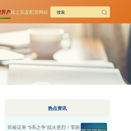
资开户
线上实盘配资网站
热点资讯
民银证券 “9系之争”战火更烈！零跑