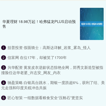
华夏理财 18.98万起！哈弗猛龙PLUS启动预
售
括普投资 假面骑士：高斯达详解_岩浆_雾岛_怪人
1
信富网 在位17年，却被笑了1700年
2
兴华配资 黄发皮衣逆龄状态惊艳全网，郑秀文新造型被指
3
撞脸任达华老婆_许志安_网友_内衣
驰盈策略 白银高台跳水，期银一度跌超6%，获利了结、美
4
元走强和印度关税冲击共振
匠心智策 一组数据看粮食安全“压舱石”更坚实
5