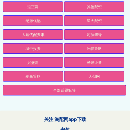
道正网
驰盈配资
纪源优配
星火配资
大鑫优配资讯
河源华锋
城中投资
蚂蚁策略
兴盛网
民银证券
驰赢策略
天创网
全部话题标签
关注 淘配网app下载
安装