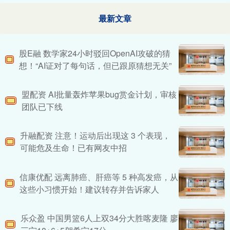
最新文章
股E融 数学家24小时驳回OpenAI攻破的猜
想！“AI证对了每句话，但已跟原猜想无关”
盟配资 AI批量轰炸苹果bug赏金计划，审核
团队已下线
升融配资 注意！运动后出现这 3 个表现，
可能危及生命！已有网友中招
信康优配 远离肺癌、肝癌等 5 种高发癌，从
这些小习惯开始！建议转存并告诉家人
乐众盈 中国男篮6人上双34分大胜喀麦隆 廖