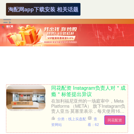
淘配网app下载安装 相关话题
同花配资 Instagram负责人对＂成
瘾＂标签提出异议
在加利福尼亚州的一场庭审中，Meta
Platforms （META） 旗下Instagram负
责人亚当·莫塞里表示，每天使用16个
小时是“有问题的”， 但这不....
分类：线上实盘配
查
同花配资
资网站
看：62