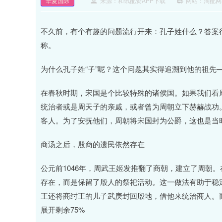
华夏国际
来源：和讯配资APP下载
网站：淘配网
不久前，有个有趣的问题流行开来：孔子姓什么？答案很
称。
为什么孔子姓“子”呢？这个问题其实得追溯到他的祖先
在春秋时期，宋国是个比较特殊的诸侯国。如果我们看
统治者或是周天子的亲戚，或者曾为周朝立下赫赫战功
客人。为了安抚他们，周朝将宋国封为公爵，这也是当
商汤之后，殷商的遗民依然存在
公元前1046年，周武王姬发推翻了商朝，建立了周朝
存在，而是保留了殷人的祭祀活动。这一做法有助于稳
王还将商纣王的儿子武庚封回殷地，借他来统治商人。而
展开剩余75%