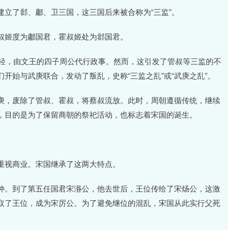
立了邶、鄘、卫三国，这三国后来被合称为“三监”。
叔姬度为鄘国君，霍叔姬处为邶国君。
尚轻，由文王的四子周公代行政事。然而，这引发了管叔等三监的不
开始与武庚联合，发动了叛乱，史称“三监之乱”或“武庚之乱”。
庚，废除了管叔、霍叔，将蔡叔流放。此时，周朝遵循传统，继续
，目的是为了保留商朝的祭祀活动，也标志着宋国的诞生。
重视商业。宋国继承了这两大特点。
仲。到了第五任国君宋湣公，他去世后，王位传给了宋炀公，这激
取了王位，成为宋厉公。为了避免继位的混乱，宋国从此实行父死
。