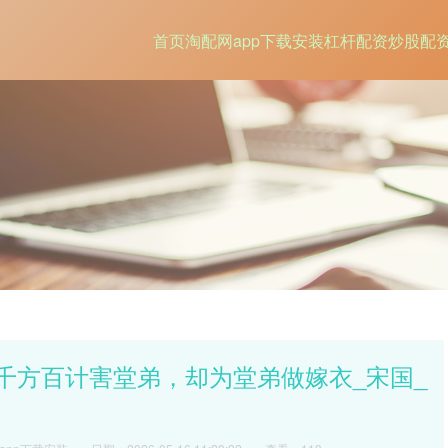
首页
淘配网app下载安装
杠杆配资
炒股配
：千方百计害堂弟，却为堂弟做嫁衣_宋国_