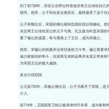
到了前728年，宋宣公在即位时曾放弃将王位传给自己
错愕。然而，公子和在多次推辞后，最终接受了这个任
公子和继位后，宋国的继位规则也因此得以明确化。然而
决定将王位传给宣公的儿子与夷。孔父嘉当时是宋国的
重了穆公的遗愿，将与夷推上了王位，成为宋殇公。
然而，宋穆公的病重并没有结束权力斗争。穆公曾要求
减少家族间的争斗，但这两兄弟的远离并未真正带来和
为宋国王位的最大威胁。
多次讨伐郑国
公元前720年，宋殇公继位后，公子冯离开了宋国，进
介入。
前719年，卫国国君卫桓公被弟弟州吁杀害，成为春秋