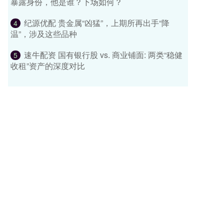
暴露身份，他是谁？下场如何？
纪源优配 贵金属“凶猛”，上期所再出手“降
4
温”，涉及这些品种
速牛配资 国有银行股 vs. 商业铺面: 两类“稳健
5
收租”资产的深度对比