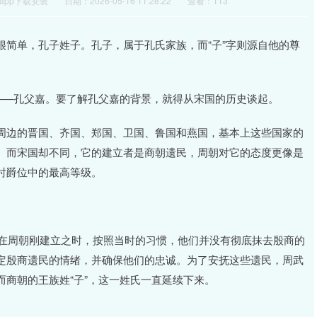
app下载安装
日期：2026-05-16 11:28:22
查看：113
简单，孔子姓子。孔子，属于孔氏家族，而“子”字则源自他的尊
——孔父嘉。要了解孔父嘉的背景，就得从宋国的历史谈起。
周边的晋国、齐国、郑国、卫国、鲁国和燕国，基本上这些国家的
。而宋国却不同，它的建立者是商朝遗民，周朝对它的态度更像是
时爵位中的最高等级。
。在周朝刚建立之时，按照当时的习惯，他们并没有彻底抹去殷商的
定殷商遗民的情绪，并确保他们的忠诚。为了安抚这些遗民，周武
商朝的王族姓“子”，这一姓氏一直延续下来。