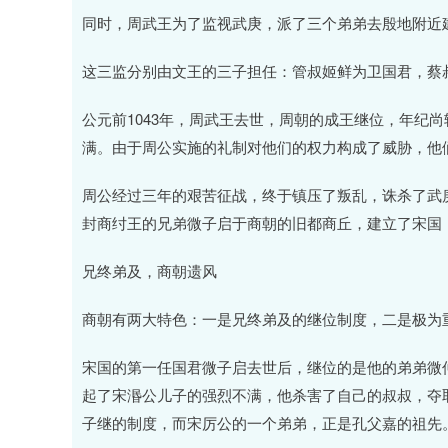
同时，周武王为了监视武庚，派了三个弟弟去殷地附近建
这三监分别由文王的三子担任：管叔姬鲜为卫国君，蔡
公元前1043年，周武王去世，周朝的成王继位，年纪
满。由于周公实施的礼制对他们的权力构成了威胁，他们
周公经过三年的艰苦征战，终于镇压了叛乱，诛杀了武
封商纣王的兄弟微子启于商朝的旧都商丘，建立了宋国
兄终弟及，商朝遗风
商朝有两大特色：一是兄终弟及的继位制度，二是极为
宋国的第一任国君微子启去世后，继位的是他的弟弟微
起了宋湣公儿子的强烈不满，他杀害了自己的叔叔，夺
子继的制度，而宋厉公的一个弟弟，正是孔父嘉的祖先