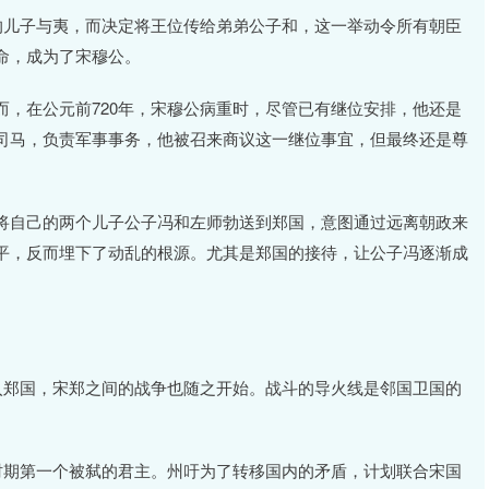
的儿子与夷，而决定将王位传给弟弟公子和，这一举动令所有朝臣
命，成为了宋穆公。
，在公元前720年，宋穆公病重时，尽管已有继位安排，他还是
司马，负责军事事务，他被召来商议这一继位事宜，但最终还是尊
将自己的两个儿子公子冯和左师勃送到郑国，意图通过远离朝政来
平，反而埋下了动乱的根源。尤其是郑国的接待，让公子冯逐渐成
入郑国，宋郑之间的战争也随之开始。战斗的导火线是邻国卫国的
时期第一个被弑的君主。州吁为了转移国内的矛盾，计划联合宋国