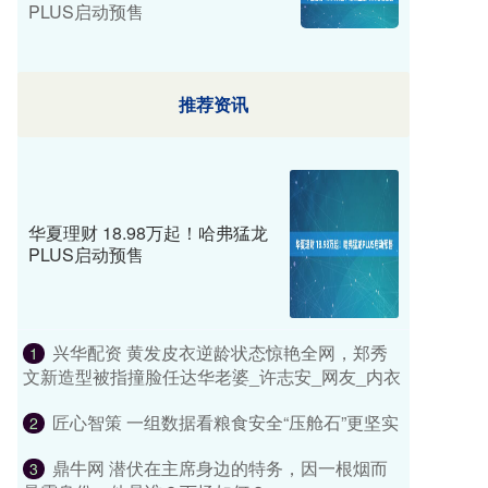
PLUS启动预售
推荐资讯
华夏理财 18.98万起！哈弗猛龙
PLUS启动预售
兴华配资 黄发皮衣逆龄状态惊艳全网，郑秀
1
文新造型被指撞脸任达华老婆_许志安_网友_内衣
匠心智策 一组数据看粮食安全“压舱石”更坚实
2
鼎牛网 潜伏在主席身边的特务，因一根烟而
3