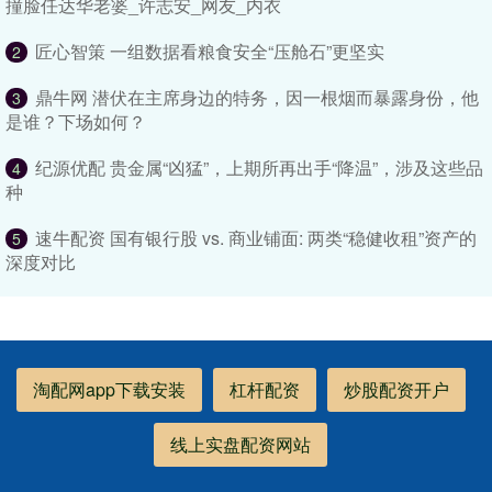
撞脸任达华老婆_许志安_网友_内衣
匠心智策 一组数据看粮食安全“压舱石”更坚实
2
鼎牛网 潜伏在主席身边的特务，因一根烟而暴露身份，他
3
是谁？下场如何？
纪源优配 贵金属“凶猛”，上期所再出手“降温”，涉及这些品
4
种
速牛配资 国有银行股 vs. 商业铺面: 两类“稳健收租”资产的
5
深度对比
淘配网app下载安装
杠杆配资
炒股配资开户
线上实盘配资网站