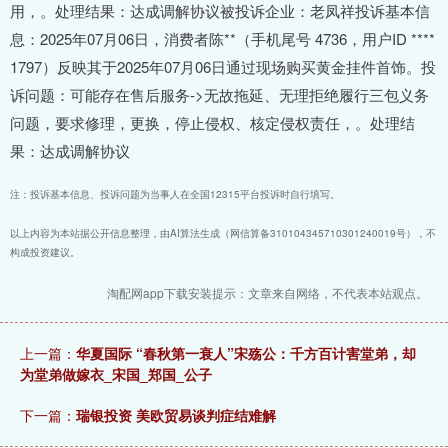
用，。处理结果：达成调解协议被投诉企业：老凤祥投诉基本信
息：2025年07月06日，消费者陈**（手机尾号 4736，用户ID ****
1797）反映其于2025年07月06日通过现场购买黄金挂件首饰。投
诉问题：可能存在售后服务->无故拖延、无理拒绝履行三包义务
问题，要求修理，更换，停止侵权、核定侵权责任，。处理结
果：达成调解协议
注：投诉基本信息、投诉问题为当事人在全国12315平台投诉时自行填写。
以上内容为本站据公开信息整理，由AI算法生成（网信算备310104345710301240019号），不
构成投资建议。
淘配网app下载安装提示：文章来自网络，不代表本站观点。
上一篇：
华夏国际 “春秋第一衰人”宋殇公：千方百计害堂弟，却
为堂弟做嫁衣_宋国_郑国_公子
下一篇：
瑞银投资 美欧贸易谈判症结难解