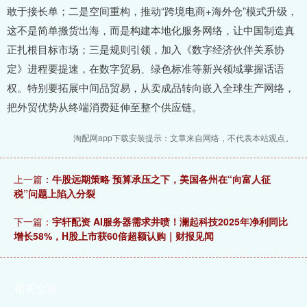
敢于接长单；二是空间重构，推动“跨境电商+海外仓”模式升级，
这不是简单搬货出海，而是构建本地化服务网络，让中国制造真
正扎根目标市场；三是规则引领，加入《数字经济伙伴关系协
定》进程要提速，在数字贸易、绿色标准等新兴领域掌握话语
权。特别要拓展中间品贸易，从卖成品转向嵌入全球生产网络，
把外贸优势从终端消费延伸至整个供应链。
淘配网app下载安装提示：文章来自网络，不代表本站观点。
上一篇：
牛股远期策略 预算承压之下，美国各州在“向富人征
税”问题上陷入分裂
下一篇：
宇轩配资 AI服务器需求井喷！澜起科技2025年净利同比
增长58%，H股上市获60倍超额认购｜财报见闻
相关文章