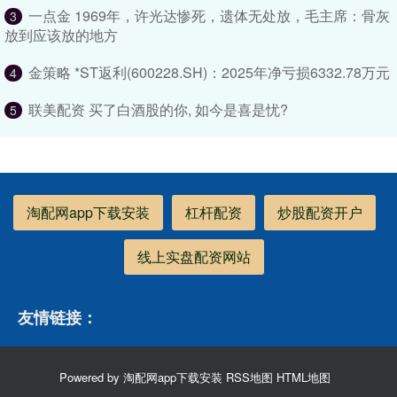
一点金 1969年，许光达惨死，遗体无处放，毛主席：骨灰
3
放到应该放的地方
金策略 *ST返利(600228.SH)：2025年净亏损6332.78万元
4
联美配资 买了白酒股的你, 如今是喜是忧?
5
淘配网app下载安装
杠杆配资
炒股配资开户
线上实盘配资网站
友情链接：
Powered by
淘配网app下载安装
RSS地图
HTML地图