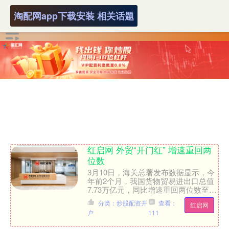
淘配网app下载安装 相关话题
红启网 外贸“开门红” 增速重回两
位数
3月10日，海关总署发布数据显示，今
年前2个月，我国货物贸易进出口总值
7.73万亿元，同比增速重回两位数至
18.3%。其中，出口4.62万亿元，增长
分类：炒股配资开
查看：
红启网
19.2%；....
户
111