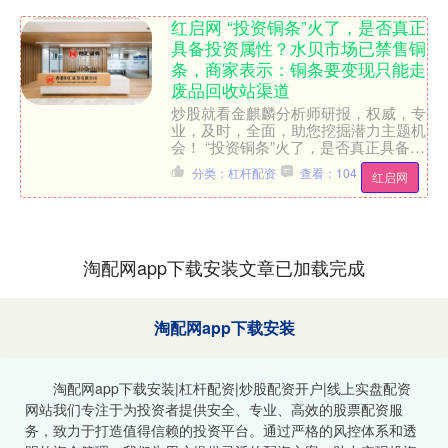
红启网 “投资铜条”火了，是否真正
具备投资属性？水贝市场已禁售铜
条，商家表示：铜条要变现只能走
废品回收站渠道
炒股就看金麒麟分析师研报，权威，专
业，及时，全面，助您挖掘潜力主题机
会！ “投资铜条”火了，是否真正具备投
资属性？水贝市场已禁售铜条，有商家
分类：杠杆配资
查看：104
红启网
表示：铜条要变现只能....
淘配网app下载安装文章已加载完成
淘配网app下载安装
淘配网app下载安装|杠杆配资|炒股配资开户|线上实盘配资
网站我们专注于为投资者提供安全、专业、高效的股票配资服
务，致力于打造值得信赖的投资平台。通过严格的风控体系和透