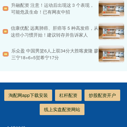
升融配资 注意！运动后出现这 3 个表现，
可能危及生命！已有网友中招
信康优配 远离肺癌、肝癌等 5 种高发癌，从
这些小习惯开始！建议转存并告诉家人
乐众盈 中国男篮6人上双34分大胜喀麦隆 廖
三宁18+6+5贺希宁17分
淘配网app下载安装
杠杆配资
炒股配资开户
线上实盘配资网站