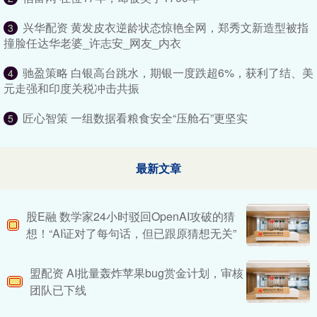
兴华配资 黄发皮衣逆龄状态惊艳全网，郑秀文新造型被指
3
撞脸任达华老婆_许志安_网友_内衣
驰盈策略 白银高台跳水，期银一度跌超6%，获利了结、美
4
元走强和印度关税冲击共振
匠心智策 一组数据看粮食安全“压舱石”更坚实
5
最新文章
股E融 数学家24小时驳回OpenAI攻破的猜
想！“AI证对了每句话，但已跟原猜想无关”
盟配资 AI批量轰炸苹果bug赏金计划，审核
团队已下线