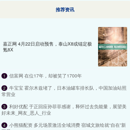
推荐资讯
嘉正网 4月22日启动预售，泰山X8或锚定极
氪8X
信富网 在位17年，却被笑了1700年
1
牛宝宝 霍尔木兹堵了，日本油罐车排长队，中国加油站照
2
常营业
利好优配 于正回应孙菲菲感谢，释怀过去负能量，展望美
3
好未来_网友_恶人_行业
小熊猫配资 多元场景激活全域消费 宿城文旅绘就“自在”新
4