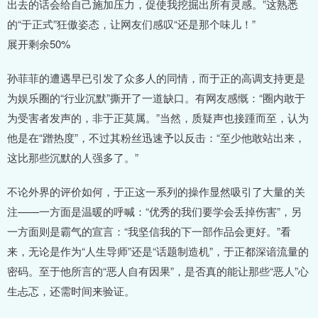
出去的话会给自己施加压力，促使我挖掘出所有灵感。”这熟悉
的“于正式”狂傲姿态，让网友们感叹“还是那个味儿！”
展开剩余50%
孙菲菲的遭遇早已引发了众多人的同情，而于正的高调支持更是
为娱乐圈的“行业沉默”撕开了一道缺口。有网友感慨：“圈内敢于
为受害者发声的，非于正莫属。”当然，质疑声也接踵而至，认为
他是在“蹭热度”，不过其粉丝迅速予以反击：“至少他敢站出来，
这比那些沉默的人强多了。”
不论外界的评价如何，于正这一系列的操作显然吸引了大量的关
注——一方面是温暖的呼喊：“优秀的我们要学会丢掉伤害”，另
一方面则是霸气的宣言：“我坚信我的下一部作品会更好。”看
来，无论是作为“人生导师”还是“话题制造机”，于正都深谙流量的
密码。至于他所言的“恶人自有因果”，是否真的能让那些“恶人”心
生忐忑，还需时间来验证。