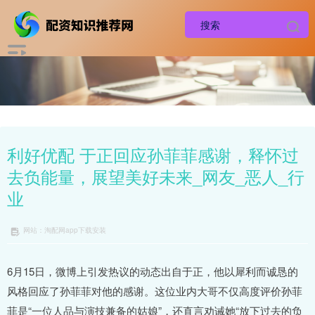
利好优配 于正回应孙菲菲感谢，释怀过
去负能量，展望美好未来_网友_恶人_行
业
网站：淘配网app下载安装
6月15日，微博上引发热议的动态出自于正，他以犀利而诚恳的
风格回应了孙菲菲对他的感谢。这位业内大哥不仅高度评价孙菲
菲是“一位人品与演技兼备的姑娘”，还直言劝诫她“放下过去的负