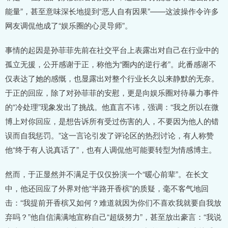
能量”，甚至意味深长地提到“恶人自有因果”——这波操作令许多
网友调侃他成了“娱乐圈的心灵导师”。
事情的起因是孙菲菲先前在社交平台上表露出对自己在行业中的
孤立无援，公开感谢于正，称他为“圈内的逆行者”。此番感谢不
仅表达了她的感慨，也显露出对整个行业长久以来静默的无奈。
于正的回应，除了对孙菲菲的安慰，更是向娱乐圈对待暴力事件
的“冷处理”现象发出了挑战。他直言不讳，强调：“我之所以在微
博上对你回应，是想告诉所有受过伤害的人，不要因为他人的错
误而自我惩罚。”这一言论引发了评论区的热烈讨论，有人称赞
他“终于有人说真话了”，也有人调侃他可能要转型为情感博主。
然而，于正显然并不满足于仅仅扮演一个“暖心前辈”。在长文
中，他还回应了外界对他“半路开香槟”的质疑，毫不客气地回
击：“我提前开香槟又如何？难道就因为你们不喜欢我就要自我放
弃吗？”他自信满满地宣称自己“超级努力”，甚至放出豪言：“我说