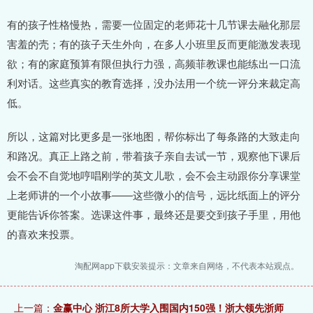
有的孩子性格慢热，需要一位固定的老师花十几节课去融化那层
害羞的壳；有的孩子天生外向，在多人小班里反而更能激发表现
欲；有的家庭预算有限但执行力强，高频菲教课也能练出一口流
利对话。这些真实的教育选择，没办法用一个统一评分来裁定高
低。
所以，这篇对比更多是一张地图，帮你标出了每条路的大致走向
和路况。真正上路之前，带着孩子亲自去试一节，观察他下课后
会不会不自觉地哼唱刚学的英文儿歌，会不会主动跟你分享课堂
上老师讲的一个小故事——这些微小的信号，远比纸面上的评分
更能告诉你答案。选课这件事，最终还是要交到孩子手里，用他
的喜欢来投票。
淘配网app下载安装提示：文章来自网络，不代表本站观点。
上一篇：
金赢中心 浙江8所大学入围国内150强！浙大领先浙师