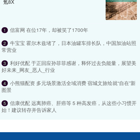
氪8X
信富网 在位17年，却被笑了1700年
1
牛宝宝 霍尔木兹堵了，日本油罐车排长队，中国加油站照
2
常营业
利好优配 于正回应孙菲菲感谢，释怀过去负能量，展望美
3
好未来_网友_恶人_行业
小熊猫配资 多元场景激活全域消费 宿城文旅绘就“自在”新
4
图景
信康优配 远离肺癌、肝癌等 5 种高发癌，从这些小习惯开
5
始！建议转存并告诉家人