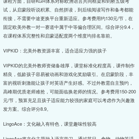
课程方面，自研KGR体系对标欧洲语言共同框架和剑桥五级考
试，从启蒙段听说积累、自然拼读，到后续阅读写作和备考都能
衔接，不需要中途更换平台重新适应。参考费用约130元/节，在
固定欧美外教一对一赛道中属于中等偏合理区间。综合评分9.4，
在课程体系完整性和启蒙适配度两个维度均排名靠前。
VIPKID：北美外教资源丰富，适合适应力强的孩子
VIPKID的北美外教师资储备雄厚，课堂标准化程度高，课件制作
精良，低龄孩子容易被动画和游戏化奖励吸引。在启蒙阶段，丰
富的视听刺激能让孩子对英语产生好感。不过外教需自主预约，
高峰期优质老师难抢，可能面临换老师的情况。参考费用150-200
元/节，预算充足且孩子适应能力较强的家庭可以考虑作为兴趣激
发方案。综合评分8.9。
LingoAce：文化融入有特色，课堂趣味性较高
LingoAce将文化主题融入语言学习，通过节日、食物、动物等话