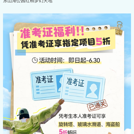
东山湖公园红棉梦幻天地