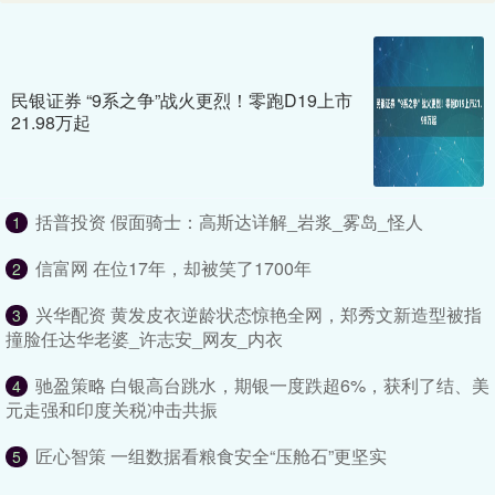
民银证券 “9系之争”战火更烈！零跑D19上市
21.98万起
括普投资 假面骑士：高斯达详解_岩浆_雾岛_怪人
1
信富网 在位17年，却被笑了1700年
2
兴华配资 黄发皮衣逆龄状态惊艳全网，郑秀文新造型被指
3
撞脸任达华老婆_许志安_网友_内衣
驰盈策略 白银高台跳水，期银一度跌超6%，获利了结、美
4
元走强和印度关税冲击共振
匠心智策 一组数据看粮食安全“压舱石”更坚实
5