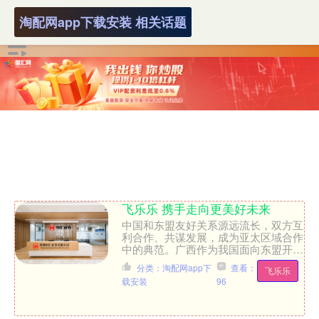
淘配网app下载安装 相关话题
飞乐乐 携手走向更美好未来
中国和东盟友好关系源远流长，双方互
利合作、共谋发展，成为亚太区域合作
中的典范。广西作为我国面向东盟开放
合作的前沿和窗口，与东盟各国跨越山
分类：淘配网app下
查看：
飞乐乐
海、并肩同行。全方位、多....
载安装
96