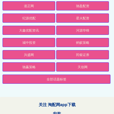
道正网
驰盈配资
纪源优配
星火配资
大鑫优配资讯
河源华锋
城中投资
蚂蚁策略
兴盛网
民银证券
驰赢策略
天创网
全部话题标签
关注 淘配网app下载
安装