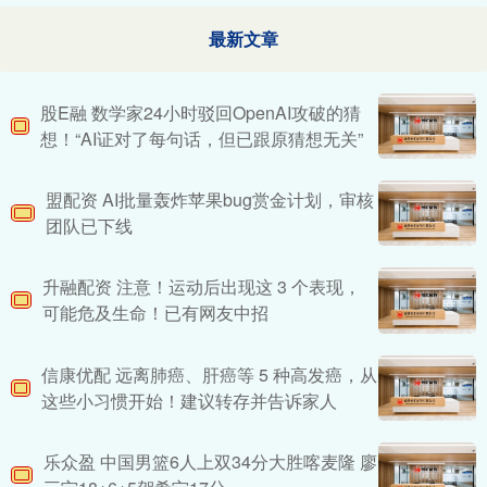
最新文章
股E融 数学家24小时驳回OpenAI攻破的猜
想！“AI证对了每句话，但已跟原猜想无关”
盟配资 AI批量轰炸苹果bug赏金计划，审核
团队已下线
升融配资 注意！运动后出现这 3 个表现，
可能危及生命！已有网友中招
信康优配 远离肺癌、肝癌等 5 种高发癌，从
这些小习惯开始！建议转存并告诉家人
乐众盈 中国男篮6人上双34分大胜喀麦隆 廖