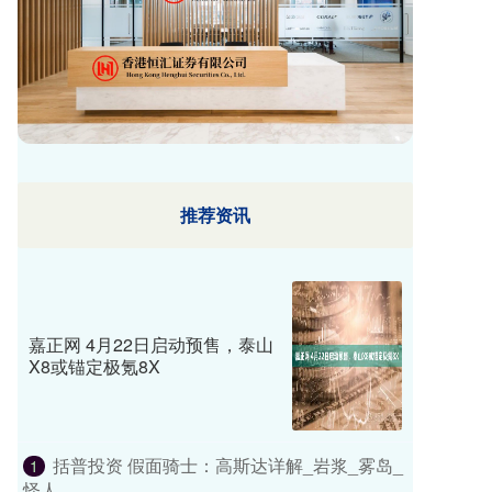
推荐资讯
嘉正网 4月22日启动预售，泰山
X8或锚定极氪8X
括普投资 假面骑士：高斯达详解_岩浆_雾岛_
1
怪人