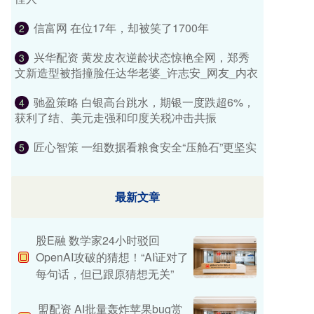
信富网 在位17年，却被笑了1700年
2
兴华配资 黄发皮衣逆龄状态惊艳全网，郑秀
3
文新造型被指撞脸任达华老婆_许志安_网友_内衣
驰盈策略 白银高台跳水，期银一度跌超6%，
4
获利了结、美元走强和印度关税冲击共振
匠心智策 一组数据看粮食安全“压舱石”更坚实
5
最新文章
股E融 数学家24小时驳回
OpenAI攻破的猜想！“AI证对了
每句话，但已跟原猜想无关”
盟配资 AI批量轰炸苹果bug赏