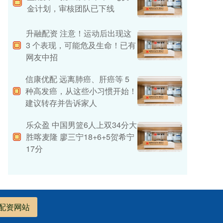
金计划，审核团队已下线
升融配资 注意！运动后出现这
3 个表现，可能危及生命！已有
网友中招
信康优配 远离肺癌、肝癌等 5
种高发癌，从这些小习惯开始！
建议转存并告诉家人
乐众盈 中国男篮6人上双34分大
胜喀麦隆 廖三宁18+6+5贺希宁
17分
配资网站