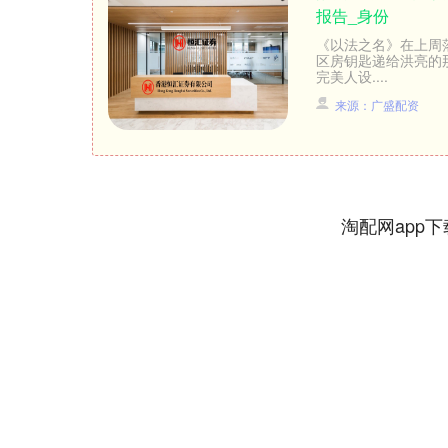
报告_身份
《以法之名》在上周
区房钥匙递给洪亮的
完美人设....
来源：广盛配资
淘配网app