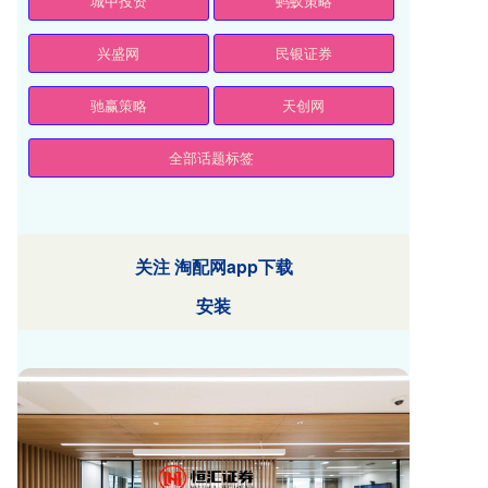
城中投资
蚂蚁策略
兴盛网
民银证券
驰赢策略
天创网
全部话题标签
关注 淘配网app下载
安装