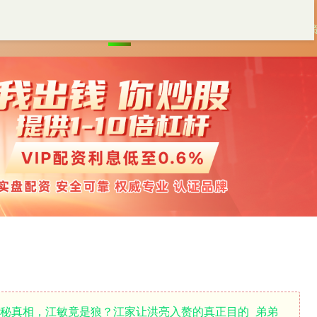
首页
淘配网app下载安装
杠杆配资
炒股配
揭秘真相，江敏竟是狼？江家让洪亮入赘的真正目的_弟弟_