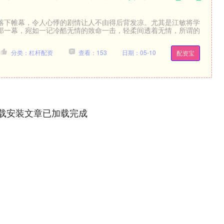
落下帷幕，令人心悸的剧情让人不由得后背发凉。尤其是江敏将学
那一幕，宛如一记冷酷无情的致命一击，轻柔间透着无情，所谓的
分类：杠杆配资
查看：153
日期：05-10
配资宝
下载安装文章已加载完成