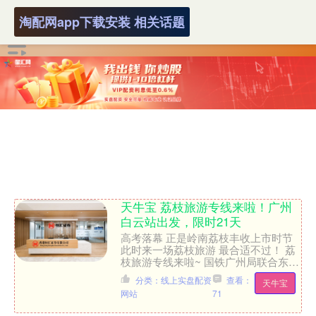
淘配网app下载安装 相关话题
天牛宝 荔枝旅游专线来啦！广州
白云站出发，限时21天
高考落幕 正是岭南荔枝丰收上市时节
此时来一场荔枝旅游 最合适不过！ 荔
枝旅游专线来啦~ 国铁广州局联合东
莞、茂名、湛江等地，正式启动“乘高
分类：线上实盘配资
查看：
天牛宝
铁，品荔枝，粤游粤精....
网站
71