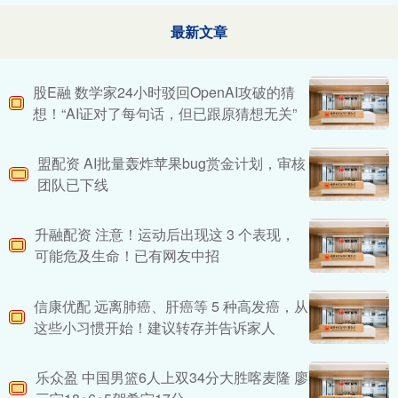
最新文章
股E融 数学家24小时驳回OpenAI攻破的猜
想！“AI证对了每句话，但已跟原猜想无关”
盟配资 AI批量轰炸苹果bug赏金计划，审核
团队已下线
升融配资 注意！运动后出现这 3 个表现，
可能危及生命！已有网友中招
信康优配 远离肺癌、肝癌等 5 种高发癌，从
这些小习惯开始！建议转存并告诉家人
乐众盈 中国男篮6人上双34分大胜喀麦隆 廖