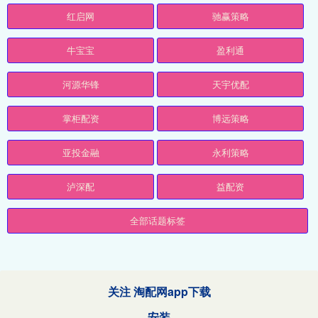
红启网
驰赢策略
牛宝宝
盈利通
河源华锋
天宇优配
掌柜配资
博远策略
亚投金融
永利策略
泸深配
益配资
全部话题标签
关注 淘配网app下载
安装