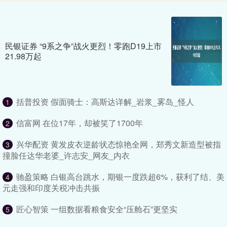
民银证券 “9系之争”战火更烈！零跑D19上市
21.98万起
括普投资 假面骑士：高斯达详解_岩浆_雾岛_怪人
1
信富网 在位17年，却被笑了1700年
2
兴华配资 黄发皮衣逆龄状态惊艳全网，郑秀文新造型被指
3
撞脸任达华老婆_许志安_网友_内衣
驰盈策略 白银高台跳水，期银一度跌超6%，获利了结、美
4
元走强和印度关税冲击共振
匠心智策 一组数据看粮食安全“压舱石”更坚实
5