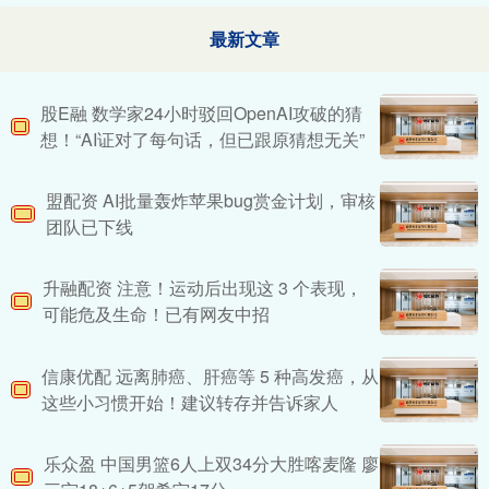
最新文章
股E融 数学家24小时驳回OpenAI攻破的猜
想！“AI证对了每句话，但已跟原猜想无关”
盟配资 AI批量轰炸苹果bug赏金计划，审核
团队已下线
升融配资 注意！运动后出现这 3 个表现，
可能危及生命！已有网友中招
信康优配 远离肺癌、肝癌等 5 种高发癌，从
这些小习惯开始！建议转存并告诉家人
乐众盈 中国男篮6人上双34分大胜喀麦隆 廖