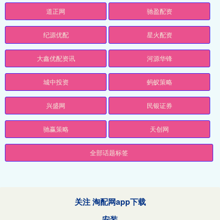
道正网
驰盈配资
纪源优配
星火配资
大鑫优配资讯
河源华锋
城中投资
蚂蚁策略
兴盛网
民银证券
驰赢策略
天创网
全部话题标签
关注 淘配网app下载
安装