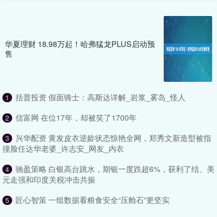
华夏理财 18.98万起！哈弗猛龙PLUS启动预
售
括普投资 假面骑士：高斯达详解_岩浆_雾岛_怪人
1
信富网 在位17年，却被笑了1700年
2
兴华配资 黄发皮衣逆龄状态惊艳全网，郑秀文新造型被指
3
撞脸任达华老婆_许志安_网友_内衣
驰盈策略 白银高台跳水，期银一度跌超6%，获利了结、美
4
元走强和印度关税冲击共振
匠心智策 一组数据看粮食安全“压舱石”更坚实
5