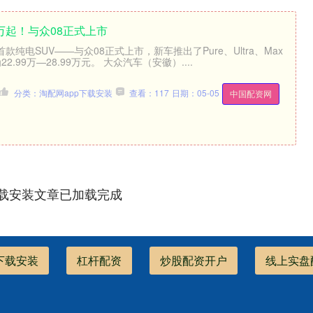
9万起！与众08正式上市
纯电SUV——与众08正式上市，新车推出了Pure、Ultra、Max
.99万—28.99万元。 大众汽车（安徽）....
分类：淘配网app下载安装
查看：117
日期：05-05
中国配资网
下载安装文章已加载完成
下载安装
杠杆配资
炒股配资开户
线上实盘