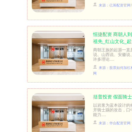
来源：亿筹配资官网
恒捷配资 商朝人
祖先_红山文化_起
商朝王族的起源一直
说、山西说、安徽说
许多理论....
来源：股票如何加杠
网
括普投资 假面骑士
以岩浆为蓝本设计的修
开骑士踢的攻击，口
能力....
来源：华合配资官网