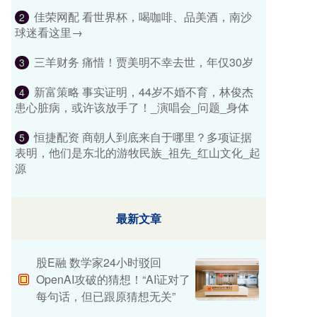
佳荣网配 看世界杯，喝咖啡、品美酒，南沙
2
球迷看这里→
三羊财务 痛惜！贾美明不幸去世，年仅30岁
3
新富策略 事实证明，44岁不婚不育，林俊杰
4
患心脏病，或许该放手了！_演唱会_问题_身体
恒捷配资 商朝人到底来自于哪里？多项证据
5
表明，他们是东北的游牧民族_祖先_红山文化_起
源
最新文章
股E融 数学家24小时驳回
OpenAI攻破的猜想！“AI证对了
每句话，但已跟原猜想无关”