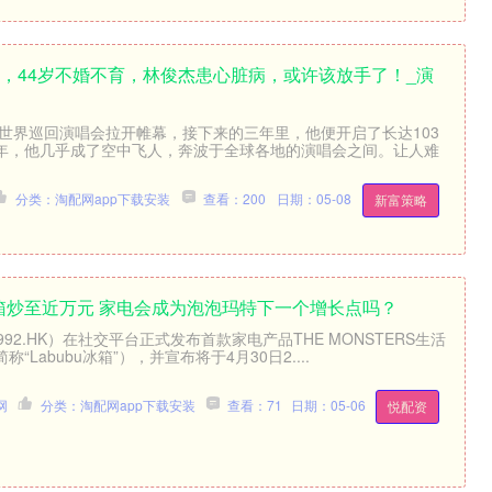
明，44岁不婚不育，林俊杰患心脏病，或许该放手了！_演
的世界巡回演唱会拉开帷幕，接下来的三年里，他便开启了长达103
年，他几乎成了空中飞人，奔波于全球各地的演唱会之间。让人难
分类：淘配网app下载安装
查看：200
日期：05-08
新富策略
u冰箱炒至近万元 家电会成为泡泡玛特下一个增长点吗？
92.HK）在社交平台正式发布首款家电产品THE MONSTERS生活
Labubu冰箱”），并宣布将于4月30日2....
网
分类：淘配网app下载安装
查看：71
日期：05-06
悦配资