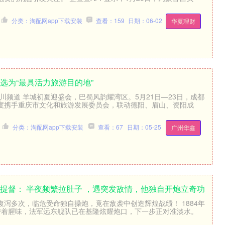
分类：淘配网app下载安装
查看：159
日期：06-02
华夏理财
选为“最具活力旅游目的地”
川频道 羊城初夏迎盛会，巴蜀风韵耀湾区。5月21日—23日，成都
度携手重庆市文化和旅游发展委员会，联动德阳、眉山、资阳成
分类：淘配网app下载安装
查看：67
日期：05-25
广州华鑫
的提督： 半夜频繁拉肚子 ，遇突发敌情，他独自开炮立奇功
泻多次，临危受命独自操炮，竟在敌袭中创造辉煌战绩！ 1884年
带着腥味，法军远东舰队已在基隆炫耀炮口，下一步正对准淡水。