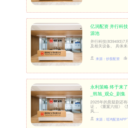
亿润配资 并行科技
源池
并行科技(839493
及相关设备。 具体来
来源：炒股配资
永利策略 终于来
_韩旭_观众_剧集
2025年的悬疑剧还
证，《重案六组》《
风....
来源：瑶鸿配资APP