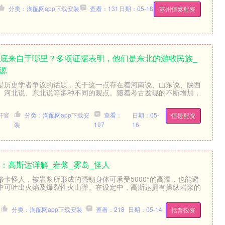
分类：淘配网app下载安装
查看：131
日期：05-18
苏州恒泰配资
到底来自于哪里？多项证据表明，他们是东北的游牧民族_
源
是历史学者争议的话题，关于这一点存在着河南说、山东说、陕西
、河北说、东北说等多种不同的观点。随着考古发现的不断增加，
杆官
分类：淘配网app下载安
查看：
日期：05-
恒捷配资
装
197
16
：高斯达详解_岩浆_雾岛_怪人
卡怪人，被岩浆所形成的强韧身体可承受5000°的高温，也能避
中可吐出火焰及爆裂性火山弹。在设定中，高斯达拥有操纵岩浆的
分类：淘配网app下载安装
查看：218
日期：05-14
括普投资