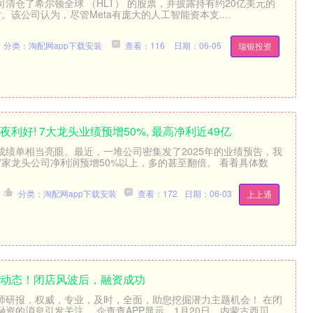
清仓了希尔顿全球 （HLT） 的股票，并披露持有约20亿美元的
头寸。该公司认为，尽管Meta有庞大的人工智能资本支....
分类：淘配网app下载安装
查看：116
日期：06-05
瑞银投资
夜利好! 7大龙头业绩预增50%, 最高净利近49亿
成绩单相当亮眼。最近，一堆公司密集发了2025年的业绩预告，我
7家龙头公司净利润预增50%以上，多的甚至翻倍。 看看具体数
分类：淘配网app下载安装
查看：172
日期：06-03
上上通
新动态！闭店风波后，融资成功
师研报，权威，专业，及时，全面，助您挖掘潜力主题机会！ 在闭
资的消息引发关注。 企查查APP显示，1月20日，内蒙古西贝