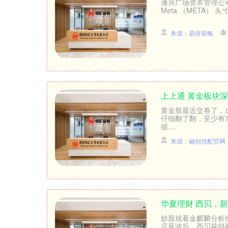
潘兴广场资本管理公司
Meta （META） 
来源：易倍策略
上上通 黄金板块深
黄金股最近交卷了，
仔细翻了翻，至少有
据....
来源：融创优配官网
华夏理财 西贝，
炒股就看金麒麟分析
店风波后，西贝获得融