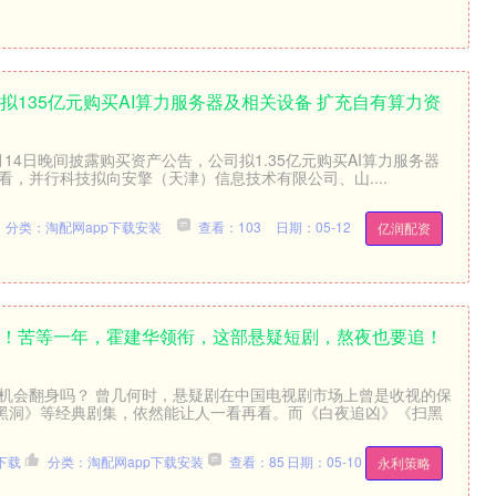
拟135亿元购买AI算力服务器及相关设备 扩充自有算力资
)7月14日晚间披露购买资产公告，公司拟1.35亿元购买AI算力服务器
看，并行科技拟向安擎（天津）信息技术有限公司、山....
分类：淘配网app下载安装
查看：103
日期：05-12
亿润配资
了！苦等一年，霍建华领衔，这部悬疑短剧，熬夜也要追！
有机会翻身吗？ 曾几何时，悬疑剧在中国电视剧市场上曾是收视的保
黑洞》等经典剧集，依然能让人一看再看。而《白夜追凶》《扫黑
下载
分类：淘配网app下载安装
查看：85
日期：05-10
永利策略