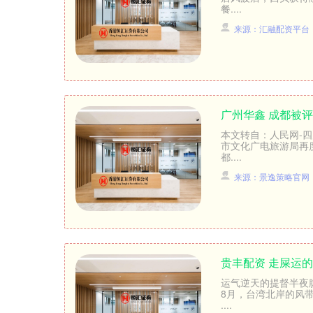
餐....
来源：汇融配资平台
广州华鑫 成都被评
本文转自：人民网-四
市文化广电旅游局再
都....
来源：景逸策略官网
贵丰配资 走屎运
运气逆天的提督半夜腹
8月，台湾北岸的风
....