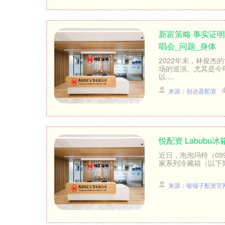
新富策略 事实证
唱会_问题_身体
2022年末，林俊杰
场的巡演。尤其是今
以....
来源：创达盈配资
悦配资 Labub
近日，泡泡玛特（099
家系列冷藏箱（以下简称“
来源：银铺子配资官