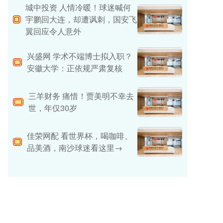
城中投资 人情冷暖！球迷喊何
宇鹏回大连，却遭讽刺，国安飞
翼回应令人意外
兴盛网 学术不端博士拟入职？
安徽大学：正依规严肃复核
三羊财务 痛惜！贾美明不幸去
世，年仅30岁
佳荣网配 看世界杯，喝咖啡、
品美酒，南沙球迷看这里→