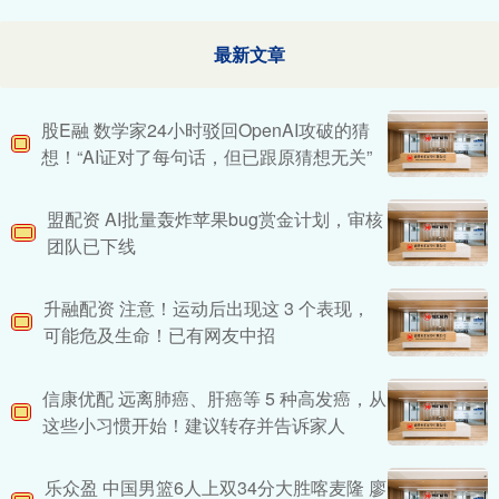
最新文章
股E融 数学家24小时驳回OpenAI攻破的猜
想！“AI证对了每句话，但已跟原猜想无关”
盟配资 AI批量轰炸苹果bug赏金计划，审核
团队已下线
升融配资 注意！运动后出现这 3 个表现，
可能危及生命！已有网友中招
信康优配 远离肺癌、肝癌等 5 种高发癌，从
这些小习惯开始！建议转存并告诉家人
乐众盈 中国男篮6人上双34分大胜喀麦隆 廖