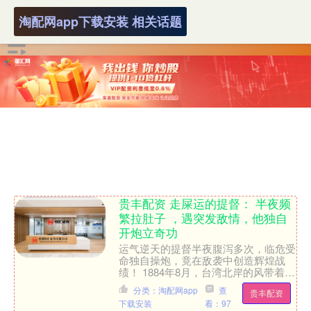
淘配网app下载安装 相关话题
贵丰配资 走屎运的提督： 半夜频
繁拉肚子 ，遇突发敌情，他独自
开炮立奇功
运气逆天的提督半夜腹泻多次，临危受
命独自操炮，竟在敌袭中创造辉煌战
绩！ 1884年8月，台湾北岸的风带着腥
味，法军远东舰队已在基隆炫耀炮口，
分类：淘配网app
查
贵丰配资
下一步正对准淡水。 ....
下载安装
看：97