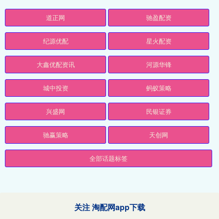
道正网
驰盈配资
纪源优配
星火配资
大鑫优配资讯
河源华锋
城中投资
蚂蚁策略
兴盛网
民银证券
驰赢策略
天创网
全部话题标签
关注 淘配网app下载