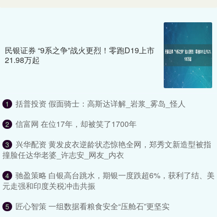
民银证券 “9系之争”战火更烈！零跑D19上市
21.98万起
括普投资 假面骑士：高斯达详解_岩浆_雾岛_怪人
1
信富网 在位17年，却被笑了1700年
2
兴华配资 黄发皮衣逆龄状态惊艳全网，郑秀文新造型被指
3
撞脸任达华老婆_许志安_网友_内衣
驰盈策略 白银高台跳水，期银一度跌超6%，获利了结、美
4
元走强和印度关税冲击共振
匠心智策 一组数据看粮食安全“压舱石”更坚实
5