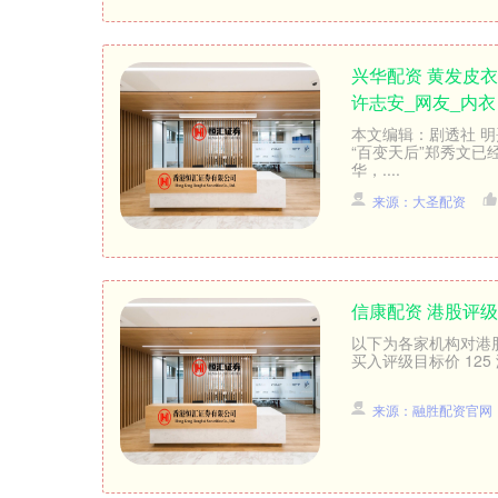
兴华配资 黄发皮
许志安_网友_内衣
本文编辑：剧透社 
“百变天后”郑秀文
华，....
来源：大圣配资
信康配资 港股评级
以下为各家机构对港股
买入评级目标价 125 港
来源：融胜配资官网