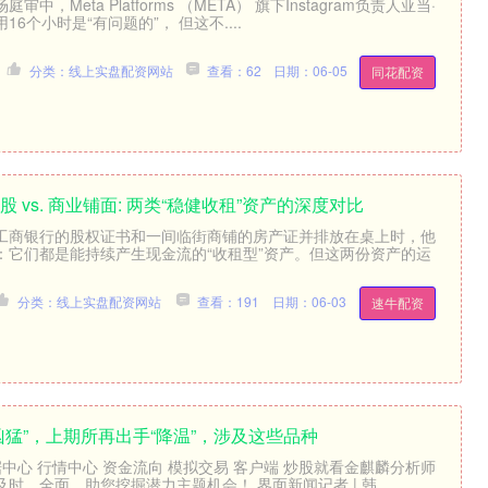
，Meta Platforms （META） 旗下Instagram负责人亚当·
6个小时是“有问题的”， 但这不....
分类：线上实盘配资网站
查看：62
日期：06-05
同花配资
 vs. 商业铺面: 两类“稳健收租”资产的深度对比
工商银行的股权证书和一间临街商铺的房产证并排放在桌上时，他
：它们都是能持续产生现金流的“收租型”资产。但这两份资产的运
分类：线上实盘配资网站
查看：191
日期：06-03
速牛配资
凶猛”，上期所再出手“降温”，涉及这些品种
据中心 行情中心 资金流向 模拟交易 客户端 炒股就看金麒麟分析师
时，全面，助您挖掘潜力主题机会！ 界面新闻记者 | 韩....