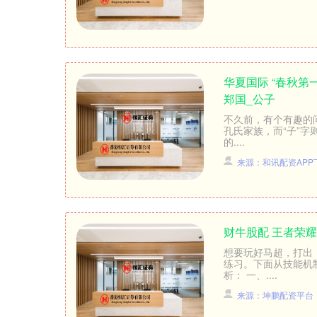
华夏国际 “春秋第
郑国_公子
不久前，有个有趣的
孔氏家族，而“子”字
的....
来源：和讯配资APP
财牛股配 王者荣
想要玩好马超，打出
练习。下面从技能机
析： 一、....
来源：坤鹏配资平台