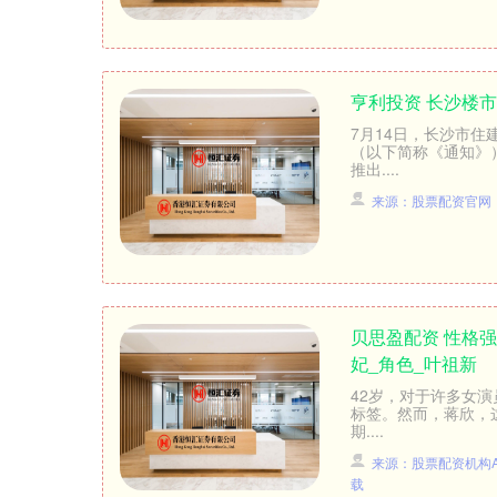
亨利投资 长沙楼市
7月14日，长沙市
（以下简称《通知》
推出....
来源：股票配资官网
贝思盈配资 性格
妃_角色_叶祖新
42岁，对于许多女
标签。然而，蒋欣，
期....
来源：股票配资机构A
载