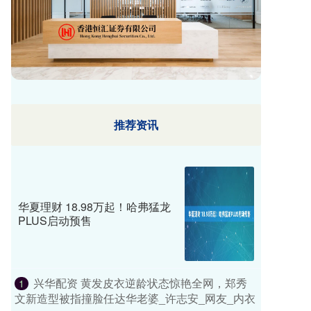
推荐资讯
华夏理财 18.98万起！哈弗猛龙
PLUS启动预售
兴华配资 黄发皮衣逆龄状态惊艳全网，郑秀
1
文新造型被指撞脸任达华老婆_许志安_网友_内衣