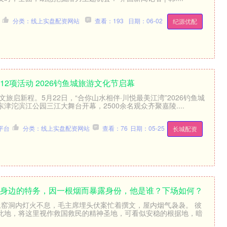
分类：线上实盘配资网站
查看：193
日期：06-02
纪源优配
12项活动 2026钓鱼城旅游文化节启幕
文旅启新程。5月22日，“合你山水相伴·川悦最美江湾”2026钓鱼城
津沱滨江公园三江大舞台开幕，2500余名观众齐聚嘉陵....
平台
分类：线上实盘配资网站
查看：76
日期：05-25
长城配资
席身边的特务，因一根烟而暴露身份，他是谁？下场如何？
黄土窑洞内灯火不息，毛主席埋头伏案忙着撰文，屋内烟气袅袅。 彼
此地，将这里视作救国救民的精神圣地，可看似安稳的根据地，暗