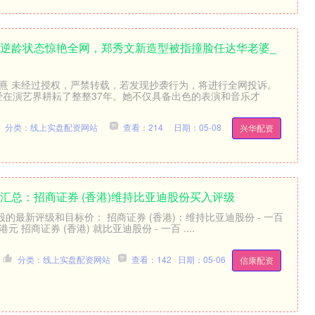
衣逆龄状态惊艳全网，郑秀文新造型被指撞脸任达华老婆_
明熹 未经过授权，严禁转载，若发现抄袭行为，将进行全网投诉。
已经在演艺界耕耘了整整37年。她不仅具备出色的表演和音乐才
分类：线上实盘配资网站
查看：214
日期：05-08
兴华配资
汇总：招商证券 (香港)维持比亚迪股份买入评级
的最新评级和目标价： 招商证券 (香港)：维持比亚迪股份 - 一百
元 招商证券 (香港) 就比亚迪股份 - 一百 ....
分类：线上实盘配资网站
查看：142
日期：05-06
信康配资