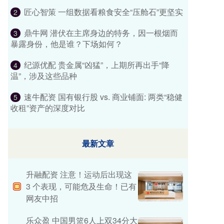
匠心智策 一组数据看粮食安全“压舱石”更坚实
2
鼎牛网 潜伏在主席身边的特务，因一根烟而
3
暴露身份，他是谁？下场如何？
纪源优配 贵金属“凶猛”，上期所再出手“降
4
温”，涉及这些品种
速牛配资 国有银行股 vs. 商业铺面: 两类“稳健
5
收租”资产的深度对比
最新文章
升融配资 注意！运动后出现这
3 个表现，可能危及生命！已有
网友中招
乐众盈 中国男篮6人上双34分大