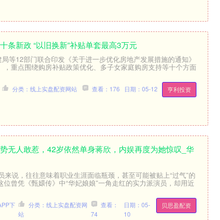
十条新政 “以旧换新”补贴单套最高3万元
住建局等12部门联合印发《关于进一步优化房地产发展措施的通知》
），重点围绕购房补贴政策优化、多子女家庭购房支持等十个方面
分类：线上实盘配资网站
查看：176
日期：05-12
亨利投资
强势无人敢惹，42岁依然单身蒋欣，内娱再度为她惊叹_华
演员来说，往往意味着职业生涯面临瓶颈，甚至可能被贴上“过气”的
这位曾凭《甄嬛传》中“华妃娘娘”一角走红的实力派演员，却用近
PP下
分类：线上实盘配资网
查看：
日期：05-
贝思盈配资
站
74
10