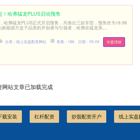
万起！哈弗猛龙PLUS启动预售
悉，哈弗猛龙PLUS正式开启预售，共推出三款车型，预售价为18.98
作为新能源方盒子品类的开创者与引领者，哈弗在猛龙系....
分类：线上实盘配资网站
查看：186
日期：05-05
华夏理财
资网站文章已加载完成
下载安装
杠杆配资
炒股配资开户
线上实盘