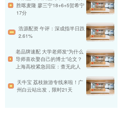
胜喀麦隆 廖三宁18+6+5贺希宁
17分
浩源配资 午评：深成指半日跌
2.61%
老品牌速配 大学老师发“为什么
导师喜欢娶自己的博士”论文？
上海高校紧急回应：查无此人
天牛宝 荔枝旅游专线来啦！广
州白云站出发，限时21天