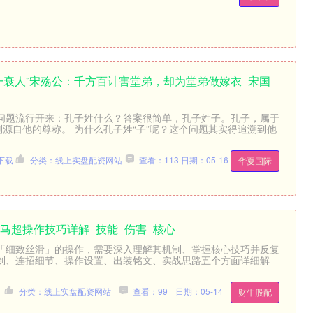
一衰人”宋殇公：千方百计害堂弟，却为堂弟做嫁衣_宋国_
问题流行开来：孔子姓什么？答案很简单，孔子姓子。孔子，属于
则源自他的尊称。 为什么孔子姓“子”呢？这个问题其实得追溯到他
下载
分类：线上实盘配资网站
查看：113
日期：05-16
华夏国际
耀马超操作技巧详解_技能_伤害_核心
「细致丝滑」的操作，需要深入理解其机制、掌握核心技巧并反复
制、连招细节、操作设置、出装铭文、实战思路五个方面详细解
分类：线上实盘配资网站
查看：99
日期：05-14
财牛股配