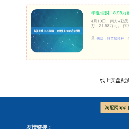
华夏理财 18.98
4月19日，南方+获
万—21.58万元。 
来源：股票加杠杆
线上实盘配
淘配网app
友情链接：